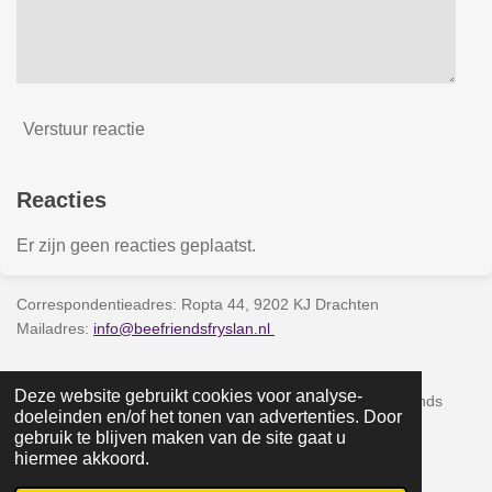
Verstuur reactie
Reacties
Er zijn geen reacties geplaatst.
Correspondentieadres: Ropta 44, 9202 KJ Drachten
Mailadres:
info@beefriendsfryslan.nl
Kamer van Koophandel 90866401
Deze website gebruikt cookies voor analyse-
Rekeningnummer NL93 INGB 0103599681 t.n.v. Bee Friends
doeleinden en/of het tonen van advertenties. Door
Fryslân
gebruik te blijven maken van de site gaat u
hiermee akkoord.
© 2023 - 2026 www.beefriendsfryslan.nl