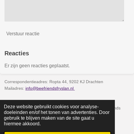
Verstuur reactie
Reacties
Er zijn geen reacties geplaatst.
Correspondentieadres: Ropta 44, 9202 KJ Drachten
Mailadres:
info@beefriendsfryslan.nl
Kamer van Koophandel 90866401
Deze website gebruikt cookies voor analyse-
Rekeningnummer NL93 INGB 0103599681 t.n.v. Bee Friends
doeleinden en/of het tonen van advertenties. Door
Fryslân
gebruik te blijven maken van de site gaat u
hiermee akkoord.
© 2023 - 2026 www.beefriendsfryslan.nl