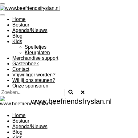
Ga
direct
naar
Home
de
Bestuur
hoofdinhoud
Agenda/Nieuws
Blog
Kids
Spelletjes
Kleurplaten
Merchandise support
Gastenboek
Contact
Vrijwilliger worden?
Wil jij ons steunen?
Onze sponsoren
www.beefriendsfryslan.nl
Home
Bestuur
Agenda/Nieuws
Blog
Kids