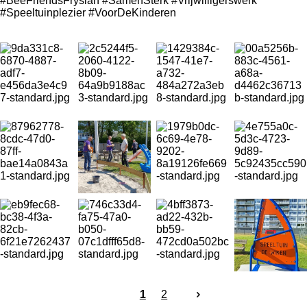
#BeeFriendsFryslân #SamenSterk #Vrijwilligerswerk
#Speeltuinplezier #VoorDeKinderen
1
2