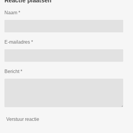
Reactie plaatsen
n
e
n
Naam *
E-mailadres *
Bericht *
Verstuur reactie