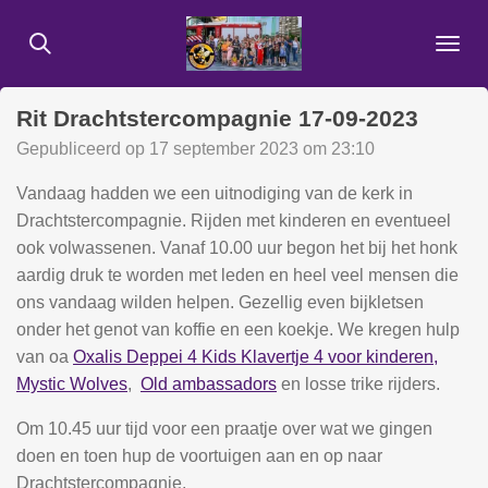
Ga
direct
naar
de
Rit Drachtstercompagnie 17-09-2023
hoofdinhoud
Gepubliceerd op 17 september 2023 om 23:10
Vandaag hadden we een uitnodiging van de kerk in
Drachtstercompagnie. Rijden met kinderen en eventueel
ook volwassenen.
Vanaf 10.00 uur begon het bij het honk
aardig druk te worden met leden en heel veel mensen die
ons vandaag wilden helpen. Gezellig even bijkletsen
onder het genot van koffie en een koekje.
We kregen hulp
van oa
Oxalis Deppei 4 Kids Klavertje 4 voor kinderen,
Mystic Wolves
,
Old ambassadors
en losse trike rijders.
Om 10.45 uur tijd voor een praatje over wat we gingen
doen en toen hup de voortuigen aan en op naar
Drachtstercompagnie.