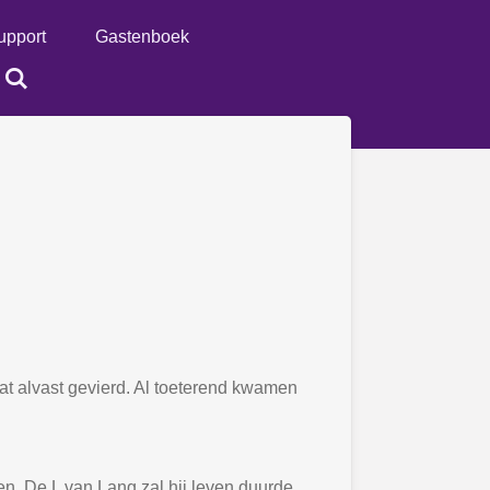
upport
Gastenboek
t alvast gevierd. Al toeterend kwamen
n. De L van Lang zal hij leven duurde