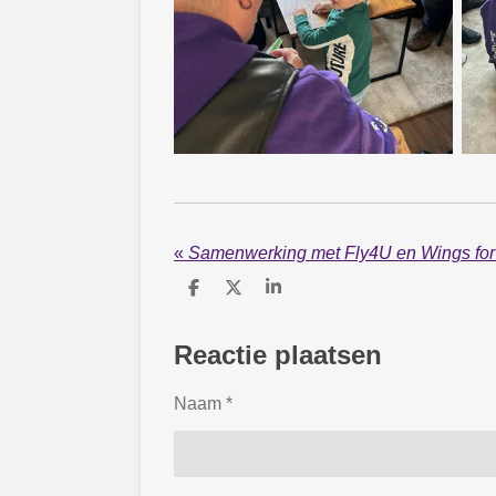
«
Samenwerking met Fly4U en Wings for
D
D
S
e
e
h
l
e
a
e
l
r
Reactie plaatsen
n
e
Naam *