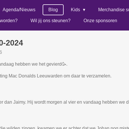
Agenda/Nieuws
Blog
Kids
Merchandise s
r worden?
Wil jij ons steunen?
Onze sponsoren
0-2024
6
 vandaag hebben we het gevierd🥳.
hting Mac Donalds Leeuwarden om daar te verzamelen.
dan Jaimy. Hij wordt morgen al vier en vandaag hebben we da
dje wilden zingen, kwamen we er achter dat we Johan nog miste