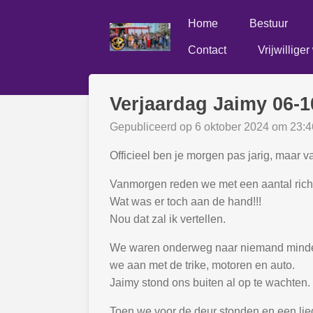
Ga
Home
Bestuur
direct
naar
Contact
Vrijwillige
de
hoofdinhoud
Verjaardag Jaimy 06-1
Gepubliceerd op 6 oktober 2024 om 23:4
Officieel ben je morgen pas jarig, maar
Vanmorgen reden we met een aantal ric
Wat was er toch aan de hand!!!
Nou dat zal ik vertellen.
We waren onderweg naar niemand minder 
we aan met de trike, motoren en auto.
Jaimy stond ons buiten al op te wachten.
Toen we voor de deur stonden en een lie