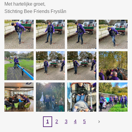
Met hartelijke groet,
Stichting Bee Friends Fryslân
1
2
3
4
5