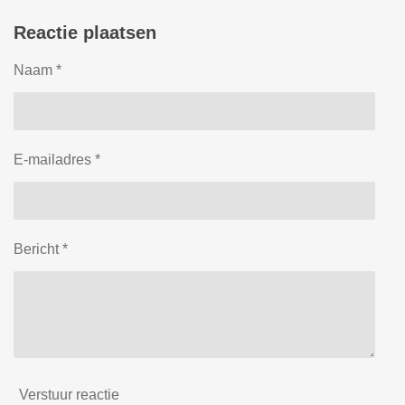
e
e
h
e
l
e
a
l
e
l
r
e
Reactie plaatsen
n
e
n
Naam *
E-mailadres *
Bericht *
Verstuur reactie