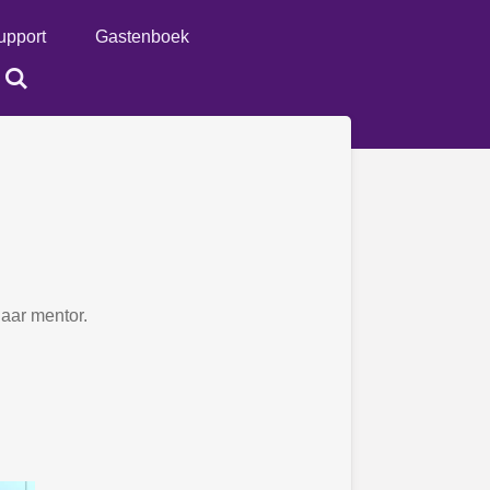
upport
Gastenboek
haar mentor.