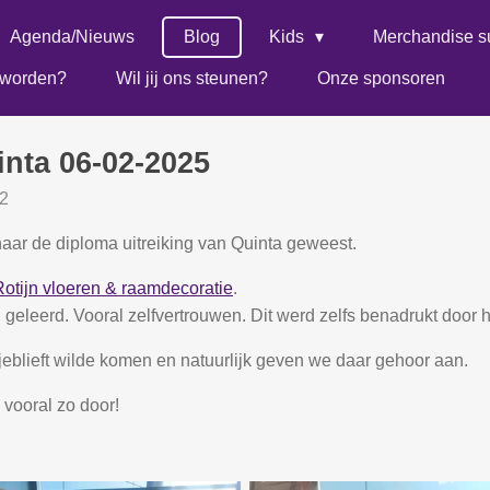
Agenda/Nieuws
Blog
Kids
Merchandise s
r worden?
Wil jij ons steunen?
Onze sponsoren
inta 06-02-2025
12
ar de diploma uitreiking van Quinta geweest.
Rotijn vloeren & raamdecoratie
.
geleerd. Vooral zelfvertrouwen. Dit werd zelfs benadrukt door 
sjeblieft wilde komen en natuurlijk geven we daar gehoor aan.
a vooral zo door!