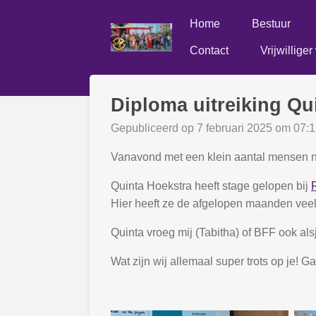
Ga
Home
Bestuur
direct
naar
Contact
Vrijwillige
de
hoofdinhoud
Diploma uitreiking Qu
Gepubliceerd op 7 februari 2025 om 07:
Vanavond met een klein aantal mensen na
Quinta Hoekstra heeft stage gelopen bij
Hier heeft ze de afgelopen maanden veel 
Quinta vroeg mij (Tabitha) of BFF ook al
Wat zijn wij allemaal super trots op je! G