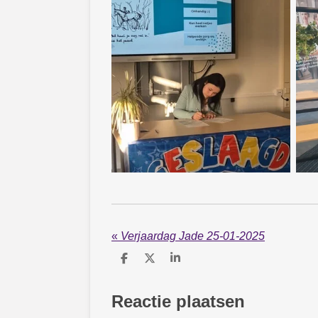
«
Verjaardag Jade 25-01-2025
D
D
S
e
e
h
l
e
a
e
l
r
Reactie plaatsen
n
e